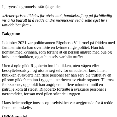
I juryens begrunnelse står følgende;
«Hedersprisen tildeles for utvist mot, handlekraft og på forbilledlig
vis å ha bidratt til å redde andre mennesker ved å sette eget liv i
umiddelbar fare.»
Bakgrunn
I oktober 2021 var politimannen Rigoberto Villarroel på fritiden med
familien sin da han overhørte en kvinne ringe politiet. Han tok
kontakt med kvinnen, som fortalte at en person angrep med bue og
kniv i nærbutikken, og at hun selv var blitt truffet.
Uten å nøle gikk Rigoberto inn i butikken, uten våpen eller
beskyttelsesutstyr, og utsatte seg selv for umiddelbar fare. Inne i
butikken evakuerte han flere personer før han selv ble truffet av en
pil som gikk 9 cm inn i ryggen i nærheten av vitale organer. Til tross
for skadene, oppholdt han angriperen i flere minutter inntil en
patrulje kom til stedet. Rigoberto fortsatte å evakuere personer i
nærområdet, fortsatt med pilen stående i ryggen.
Hans heltemodige innsats og uselviskhet var avgjørende for å redde
flere menneskeliv.
OPRA-spydet