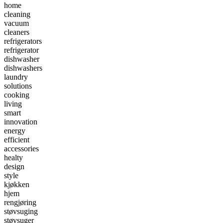
home
cleaning
vacuum
cleaners
refrigerators
refrigerator
dishwasher
dishwashers
laundry
solutions
cooking
living
smart
innovation
energy
efficient
accessories
healty
design
style
kjøkken
hjem
rengjøring
støvsuging
støvsuger